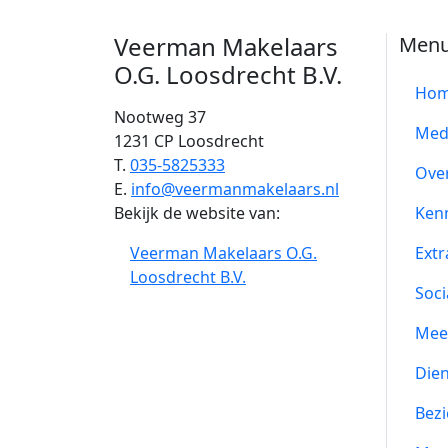
Veerman Makelaars
Men
O.G. Loosdrecht B.V.
Ho
Nootweg 37
Med
1231 CP Loosdrecht
T.
035-5825333
Ove
E.
info@veermanmakelaars.nl
Bekijk de website van:
Ken
Veerman Makelaars O.G.
Extr
Loosdrecht B.V.
Soci
Mee
Die
Bezi