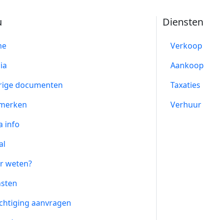
u
Diensten
me
Verkoop
ia
Aankoop
rige documenten
Taxaties
merken
Verhuur
a info
al
r weten?
nsten
chtiging aanvragen