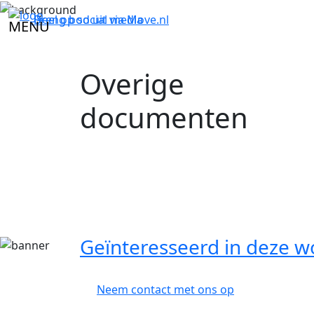
Breng bod uit via
Deel op social media
Move.nl
MENU
Overige
documenten
Geïnteresseerd in deze w
Neem contact met ons op